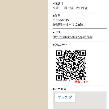
■
休診日
火曜、日曜午後、祝日午後
■
住所
〒300-0045
茨城県土浦市文京町6-1
■
URL
https://tsuchiura-ah.biz-agora.com/
■
QRコード
■
アクセス